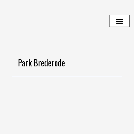
Ga
naar
de
inhoud
Park Brederode